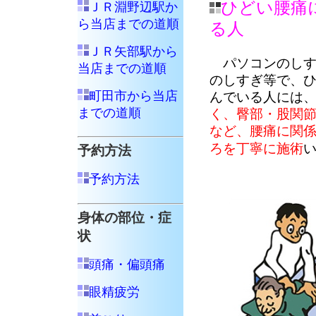
ひどい腰痛
ＪＲ淵野辺駅か
ら当店までの道順
る人
ＪＲ矢部駅から
パソコンのし
当店までの道順
のしすぎ等で、
町田市から当店
んでいる人には
までの道順
く、臀部・股関
など、腰痛に関
ろを丁寧に施術
予約方法
予約方法
身体の部位・症
状
頭痛・偏頭痛
眼精疲労