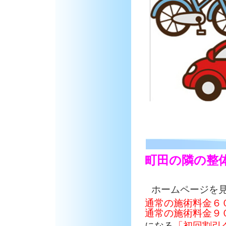
町田の隣の整
ホームページを
通常の施術料金６
通常の施術料金９
になる
「初回割引