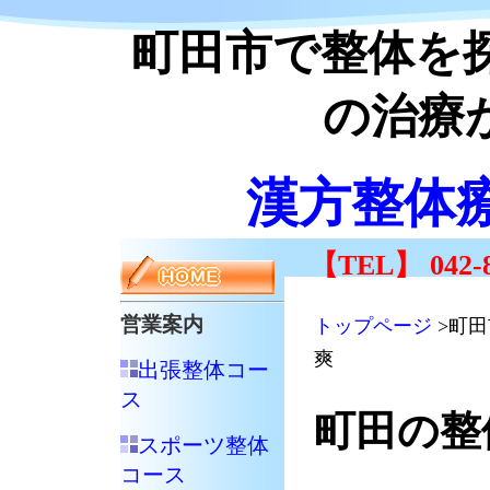
町田市で整体を
の治療
漢方整体
【TEL】 042-8
営業案内
トップページ
>町
爽
出張整体コー
ス
町田の整
スポーツ整体
コース