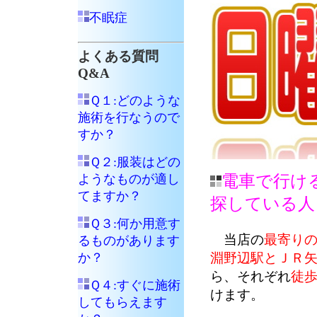
不眠症
よくある質問
Q&A
Ｑ１:どのような
施術を行なうので
すか？
Ｑ２:服装はどの
ようなものが適し
電車で行け
てますか？
探している人
Ｑ３:何か用意す
当店の
最寄り
るものがあります
か？
淵野辺駅とＪＲ
ら、それぞれ
徒歩
Ｑ４:すぐに施術
けます。
してもらえます