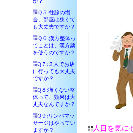
か？
Ｑ５:往診の場
合、部屋は狭くて
も大丈夫ですか？
Ｑ６:漢方整体っ
てことは、漢方薬
を使うのですか？
Q７:２人でお店
に行っても大丈夫
ですか？
Q８:痛くない整
体って、効果は大
丈夫なんですか？
Q９:リンパマッ
サージはやってい
人目を気に
ますか？