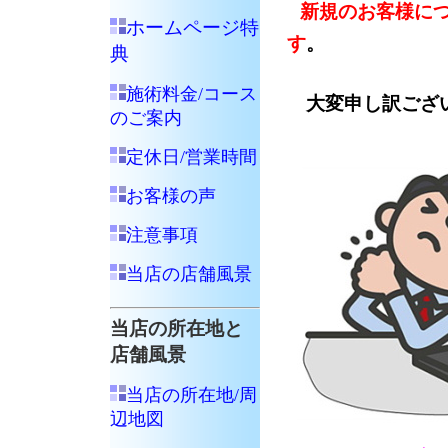
新規のお客様に
ホームページ特
す
。
典
施術料金/コース
大変申し訳ござい
のご案内
定休日/営業時間
お客様の声
注意事項
当店の店舗風景
当店の所在地と
店舗風景
当店の所在地/周
辺地図