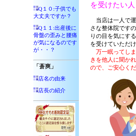
を受けたい人
Q１０:子供でも
大丈夫ですか？
当店は一人で
Q１１:出産後に
さな整体院です
骨盤の歪みと腰痛
りの目を気にす
が気になるのです
を受けていただ
が・・？
万一眠ってし
きを他人に聞か
「蒼爽」
ので、ご安心く
店名の由来
店長の紹介