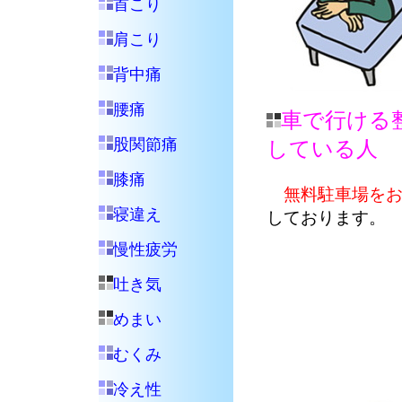
首こり
肩こり
背中痛
腰痛
車で行ける
股関節痛
している人
膝痛
無料駐車場を
寝違え
しております。
慢性疲労
吐き気
めまい
むくみ
冷え性